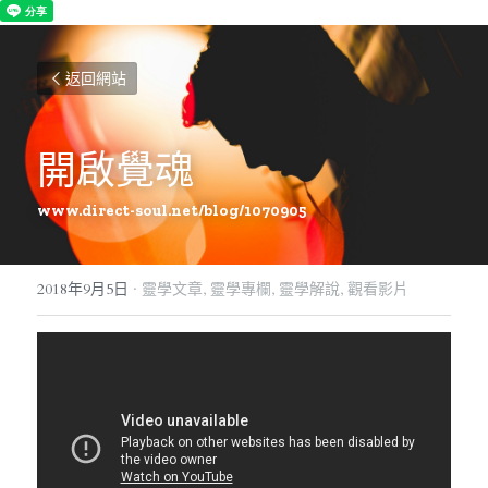
返回網站
開啟覺魂
www.direct-soul.net/blog/1070905
2018年9月5日
·
靈學文章,
靈學專欄,
靈學解說,
觀看影片