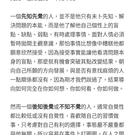
一個
先知先覺
的人，並不是他只有未卜先知、解
決問題的本能，而是他了解他自己個性上的盲
點、缺點、弱點，有時處理事情、面對人情必須
暫時拋開主觀意識，那怕事情比想像中糟糕他都
願意欣然接受，因為接受事實能讓他看清問題本
身的盲點，那麼就有機會突破其點改變結果，朝
向自己所願的方向發展，與是否有意找麻煩的人
一點關係都沒有，因為剛才我們說過了，結果導
向如何完全在你如何
想
、你如何
看
、你如何
做
。
然而一個
後知後覺
或
不知不覺
的人，通常自覺性
都比較低或沒有自覺性，
喜歡隨自己的習慣做
事，只考慮對自己有利的選擇，事態嚴不嚴重都
與他無關，所以容易在事件上打圈圈，在人之間