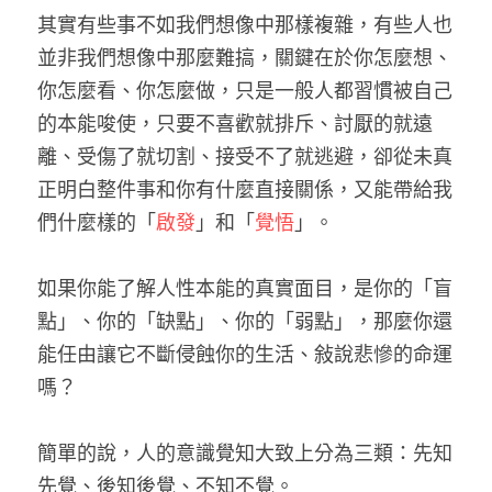
其實有些事不如我們想像中那樣複雜，有些人也
並非我們想像中那麼難搞，關鍵在於你怎麼想、
你怎麼看、你怎麼做，只是一般人都
習慣被自己
的本能唆使，只要不喜歡就排斥、討厭的就遠
離、受傷了就切割、接受不了就逃避，卻從未真
正明白整件事和你有什麼直接關係，又能帶給我
們什麼樣的「
啟發
」和「
覺悟
」。
如果你能
了解人性本能的真實面目，是你的「盲
點」、你的「缺點」、你的「弱點」，那麼你還
能任由讓它不斷侵蝕你的生活、敍說悲慘
的命運
嗎？
簡單的說，人的意識覺知大致上分為三類：先知
先覺、後知後覺、不知不覺。