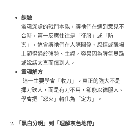
課題
靈魂深處的戰鬥本能，讓祂們在遇到意見不
合時，第一反應往往是「征服」或「防
禦」，這會讓祂們在人際關係、感情或職場
上顯得過於強勢、主觀，容易因為脾氣暴躁
或說話太直而傷到人。
靈魂解方
 這一生要學會「收刀」。真正的強大不是
揮刀砍人，而是有刀不用，卻能以德服人。
學會把「怒火」轉化為「定力」。
2. 「黑白分明」到「理解灰色地帶」