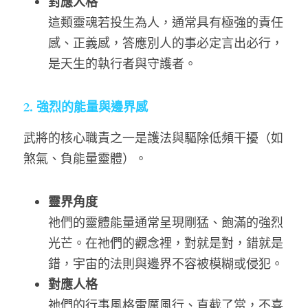
對應人格
這類靈魂若投生為人，通常具有極強的責任
感、正義感，答應別人的事必定言出必行，
是天生的執行者與守護者。
2. 強烈的能量與邊界感
武將的核心職責之一是護法與驅除低頻干擾（如
煞氣、負能量靈體）。
靈界角度
祂們的靈體能量通常呈現剛猛、飽滿的強烈
光芒。在祂們的觀念裡，對就是對，錯就是
錯，宇宙的法則與邊界不容被模糊或侵犯。
對應人格
祂們的行事風格雷厲風行、直截了當，不喜