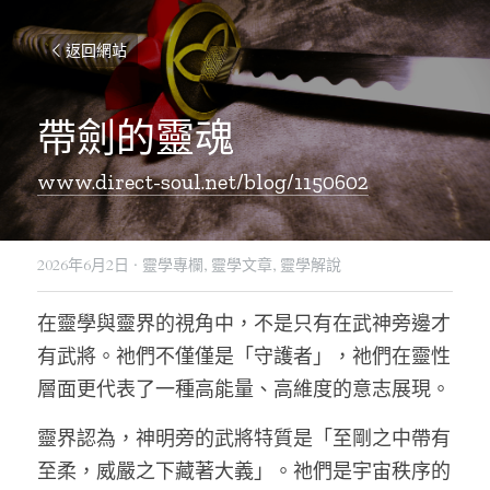
返回網站
帶劍的靈魂
www.direct-soul.net/blog/1150602
2026年6月2日
·
靈學專欄,
靈學文章,
靈學解說
在靈學與靈界的視角中，不是只有在武神旁邊才
有武將。祂們不僅僅是「守護者」，祂們在靈性
層面更代表了一種高能量、高維度的意志展現。
靈界認為，神明旁的武將特質是「至剛之中帶有
至柔，威嚴之下藏著大義」。祂們是宇宙秩序的