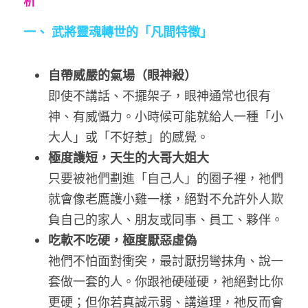
析
一、 武將靈魂轉世的「凡間特徵」
自帶威嚴的氣場（眼神殺）
即使不講話、不擺架子，眼神通常也很有
神、有威懾力。小時候可能就給人一種「小
大人」或「不好惹」的感覺。
極度護短，天生的大哥大姐大
只要被祂們劃進「自己人」的圈子裡，祂們
就會像老鷹護小雞一樣，絕對不允許外人欺
負自己的家人、朋友或同事
、
員工
、夥伴
。
吃軟不吃硬，極度厭惡虛偽
祂們不怕面對衝突，最討厭拐彎抹角、說一
套做一套的人。你跟祂硬碰硬，祂絕對比你
更硬；但你若真誠示弱、講道理，祂反而會