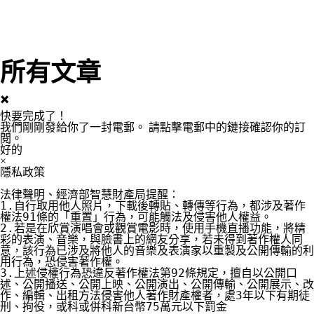
所有文章
×
快要完成了！
我們剛剛發給你了一封電郵。
請點擊電郵中的鏈接確認你的訂
閱。
好的
×
隱私政策
法律聲明、經濟部智慧財產局提醒：

1.自行取用他人照片，下載後轉貼、轉傳等行為，都涉及著作
權法91條的「重置」行為，可能觸法及侵害他人權益。

2.若是在欣賞演唱會或觀賞電影時，使用手機直播功能，將精
彩的表演、音樂，與臉書上的網友分享，若未得到著作權人同
意，該行為已涉及將他人的音樂及表演家以重製及公開傳輸的利
用行為，恐侵害著作權。

3.上述侵權行為恐違反著作權法第92條規定，擅自以公開口
述、公開播送、公開上映、公開演出、公開傳輸、公開展示、改
作、編輯、出租方法侵害他人著作財產權者，處3年以下有期徒
刑、拘役，或科或併科新台幣75萬元以下罰金