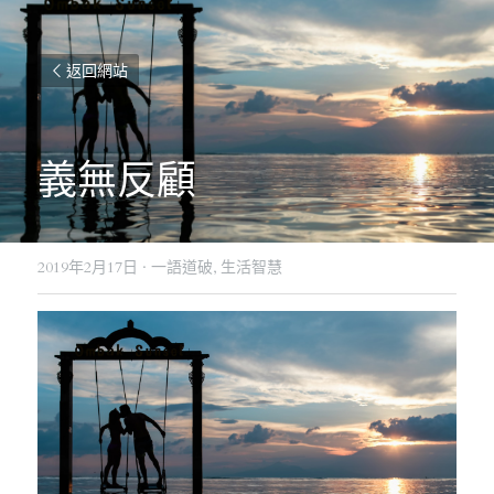
返回網站
義無反顧
2019年2月17日
·
一語道破,
生活智慧