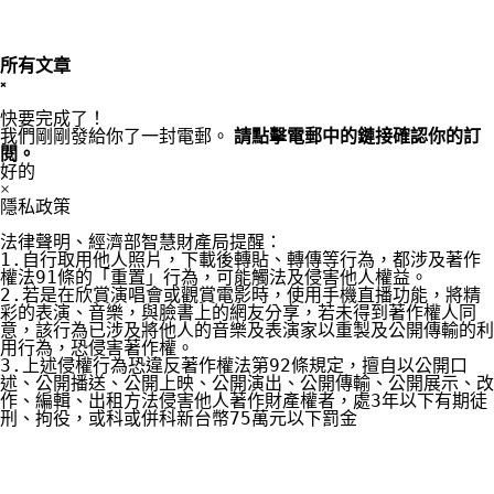
所有文章
×
快要完成了！
我們剛剛發給你了一封電郵。
請點擊電郵中的鏈接確認你的訂
閱。
好的
×
隱私政策
法律聲明、經濟部智慧財產局提醒：

1.自行取用他人照片，下載後轉貼、轉傳等行為，都涉及著作
權法91條的「重置」行為，可能觸法及侵害他人權益。

2.若是在欣賞演唱會或觀賞電影時，使用手機直播功能，將精
彩的表演、音樂，與臉書上的網友分享，若未得到著作權人同
意，該行為已涉及將他人的音樂及表演家以重製及公開傳輸的利
用行為，恐侵害著作權。

3.上述侵權行為恐違反著作權法第92條規定，擅自以公開口
述、公開播送、公開上映、公開演出、公開傳輸、公開展示、改
作、編輯、出租方法侵害他人著作財產權者，處3年以下有期徒
刑、拘役，或科或併科新台幣75萬元以下罰金