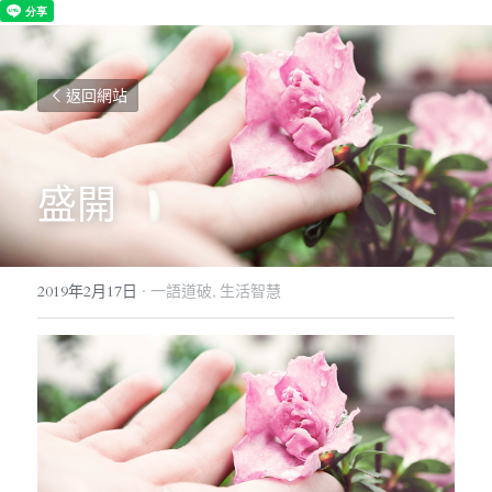
返回網站
盛開
2019年2月17日
·
一語道破,
生活智慧