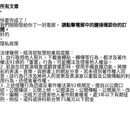
所有文章
×
快要完成了！
我們剛剛發給你了一封電郵。
請點擊電郵中的鏈接確認你的訂
閱。
好的
×
隱私政策
法律聲明、經濟部智慧財產局提醒：

1.自行取用他人照片，下載後轉貼、轉傳等行為，都涉及著作
權法91條的「重置」行為，可能觸法及侵害他人權益。

2.若是在欣賞演唱會或觀賞電影時，使用手機直播功能，將精
彩的表演、音樂，與臉書上的網友分享，若未得到著作權人同
意，該行為已涉及將他人的音樂及表演家以重製及公開傳輸的利
用行為，恐侵害著作權。

3.上述侵權行為恐違反著作權法第92條規定，擅自以公開口
述、公開播送、公開上映、公開演出、公開傳輸、公開展示、改
作、編輯、出租方法侵害他人著作財產權者，處3年以下有期徒
刑、拘役，或科或併科新台幣75萬元以下罰金