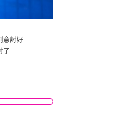
刻意討好
對了