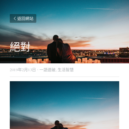
返回網站
絕對
2019年2月13日
·
一語道破,
生活智慧