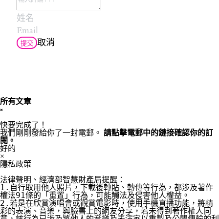
取消
提交
所有文章
×
快要完成了！
我們剛剛發給你了一封電郵。
請點擊電郵中的鏈接確認你的訂
閱。
好的
×
隱私政策
法律聲明、經濟部智慧財產局提醒：

1.自行取用他人照片，下載後轉貼、轉傳等行為，都涉及著作
權法91條的「重置」行為，可能觸法及侵害他人權益。

2.若是在欣賞演唱會或觀賞電影時，使用手機直播功能，將精
彩的表演、音樂，與臉書上的網友分享，若未得到著作權人同
意，該行為已涉及將他人的音樂及表演家以重製及公開傳輸的利