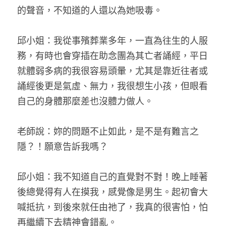
的聲音，不知道的人還以為她吸毒。
邱小姐：我從事殯葬業多年，一直為往生的人服
務，有時也會穿插在助念團為其亡者誦經，平日
就體弱多病的我很容易頭暈，尤其是靠近往者或
誦經後更是氣虛、無力，我很想生小孩，但眼看
自己的身體那麼差也沒體力做人。
老師說：妳的問題不止如此，是不是有難言之
隱？！願意告訴我嗎？
邱小姐：我不知道自己的直覺對不對！晚上睡著
後總覺得有人在摸我，感覺像是男生。起初會大
喊抵抗，到後來就任由祂了，我真的很害怕，怕
再繼續下去精神會錯亂。