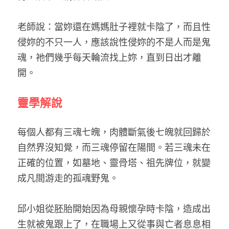
老師說：當妳還在媽媽肚子裡就卡陰了，而且性
侵妳的不只一人，應該說性侵妳的不是人而是鬼
魂，祂們幾乎每天輪流找上妳，直到日出才離
開。
靈學解說
每個人都有三魂七魄，肉體斷氣後七魄就回歸於
自然界沒知覺，而三魂停留在陽間。若三魂未在
正確的位置，如墓地、靈骨塔、祖先牌位，就變
成凡間游走的孤魂野鬼。
邱小姐從胚胎開始因為母親懷孕時卡陰，造成出
生就被鬼跟上了，在職場上又從事與亡者息息相