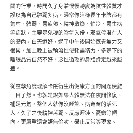
關的行業，時間久了身體慢慢轉變為陰性體質才
誤以為自己體弱多病，通常像這樣長年卡陰都有
氣虛、體弱、易疲倦、精神散煥、怕冷、易生病
等症狀，主要是鬼魂的陰氣入侵，邪氣停滯在人
的體內，白天還好，過了中午後開始感覺無力又
很累，加上晚上被輪流性侵耗盡精力，多夢下的
睡眠品質自然不好，惡性循環的身體肯定越來越
差。
從靈學角度理解卡陰衍生出健康方面的問題便能
一目了然。也就是說如果人體無法在夜間修復、
補足元氣，整個人就像沒睡飽、病奄奄的活死
人，久了之後精神耗弱、反應遲鈍、憂鬱等傾
向，更嚴重還會語無倫次、舉止反常等現象。