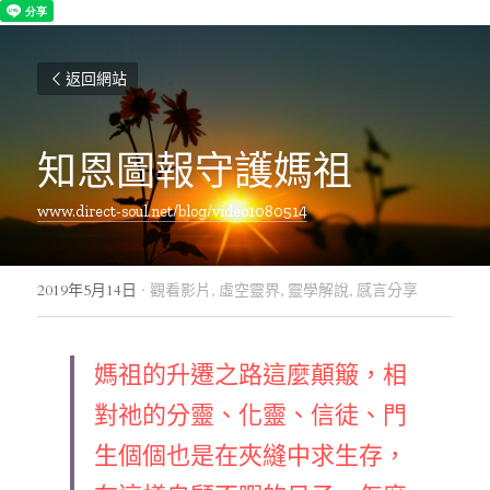
返回網站
知恩圖報守護媽祖
www.direct-soul.net/blog/video1080514
2019年5月14日
·
觀看影片,
虛空靈界,
靈學解說,
感言分享
媽祖的升遷之路這麼顛簸，相
對祂的分靈、化靈、信徒、門
生個個也是在夾縫中求生存，